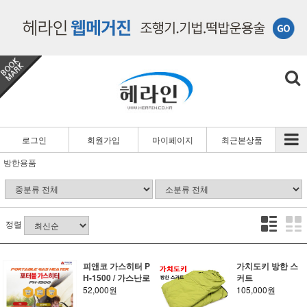
로그인
회원가입
마이페이지
최근본상품
방한용품
정렬
피앤코 가스히터 P
가치도키 방한 스
H-1500 / 가스난로
커트
52,000원
105,000원