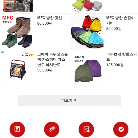
MFC 방한 덧신
MFC 방한 손잡이
커버
80,000원
25,000원
코베아 파워센스블
아와츠케 방한스커
랙 가스히터 가스
트
난로 낚시난로
135,000원
58,500원
더보기 ▼