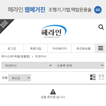
로그인
회원가입
마이페이지
최근본상품
케이스(찌/목줄/원줄함)
하코마사
정렬
상품 준비중 입니다.