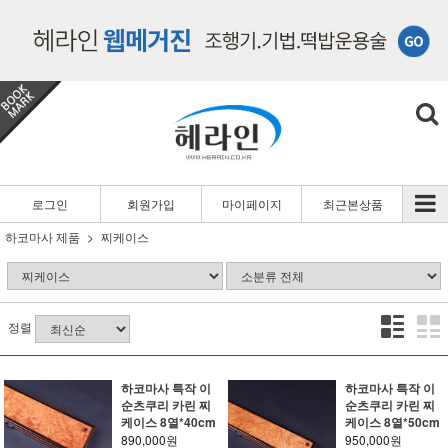
로그인
회원가입
마이페이지
최근본상품
하코마사 제품
찌케이스
정렬
하코마사 특작 이
하코마사 특작 이
순츠쿠리 카린 찌
순츠쿠리 카린 찌
케이스 8열*40cm
케이스 8열*50cm
890,000원
950,000원