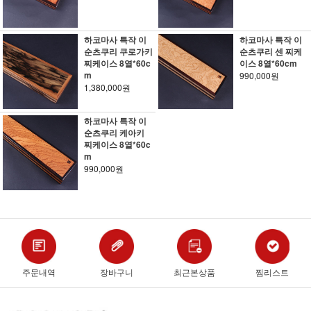
하코마사 특작 이
하코마사 특작 이
순츠쿠리 쿠로가키
순츠쿠리 센 찌케
찌케이스 8열*60c
이스 8열*60cm
m
990,000원
1,380,000원
하코마사 특작 이
순츠쿠리 케아키
찌케이스 8열*60c
m
990,000원
주문내역
장바구니
최근본상품
찜리스트