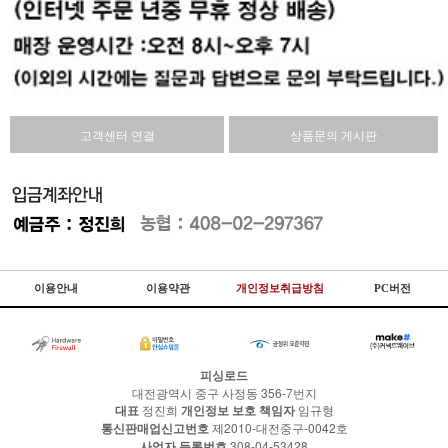
고객센터 연결
상품문의 게시판
이용안내
이용약관
개인정보취급방침
PC버전
피싱로드
대전광역시 중구 사정동 356-7번지
대표
정진희
개인정보 보호 책임자
임규형
통신판매업신고번호
제2010-대전중구-0042호
사업자 등록번호
308-04-53428