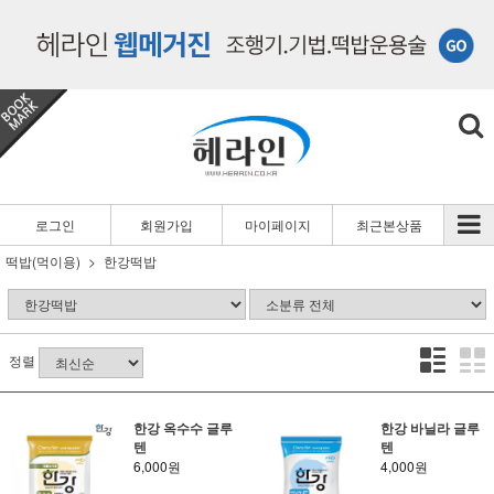
로그인
회원가입
마이페이지
최근본상품
떡밥(먹이용)
한강떡밥
정렬
한강 옥수수 글루
한강 바닐라 글루
텐
텐
6,000원
4,000원