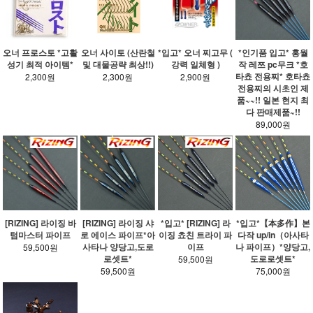
오너 프로스토 *고활
오너 사이토 (산란철
*입고* 오너 찌고무 (
*인기품 입고* 홍월
성기 최적 아이템*
및 대물공략 최상!!)
강력 일체형 )
작 레쯔 pc무크 *호
타쵸 전용찌* 호타쵸
2,300원
2,300원
2,900원
전용찌의 시초인 제
품~~!! 일본 현지 최
다 판매제품~!!
89,000원
[RIZING] 라이징 바
[RIZING] 라이징 샤
*입고* [RIZING] 라
*입고*【本多作】본
텀마스터 파이프
로 에이스 파이프*아
이징 쵸친 트라이 파
다작 up/in（아사타
사타나 양당고,도로
이프
나 파이프）*양당고,
59,500원
로셋트*
도로로셋트*
59,500원
59,500원
75,000원