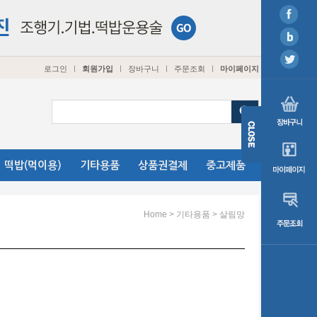
로그인
회원가입
장바구니
주문조회
마이페이지
ㅣ
ㅣ
ㅣ
ㅣ
떡밥(먹이용)
기타용품
상품권결제
중고제품
>
>
Home
기타용품
살림망