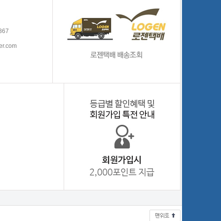
367
er.com