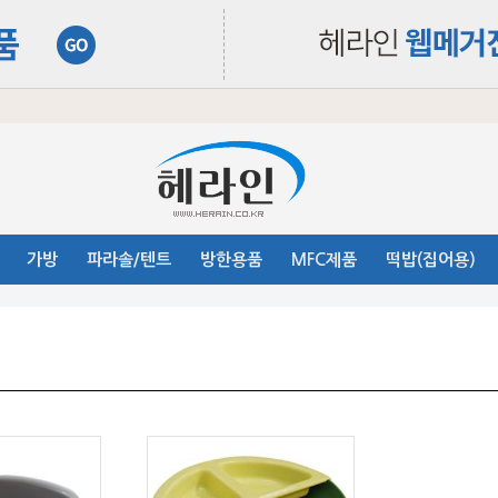
가방
파라솔/텐트
방한용품
MFC제품
떡밥(집어용)