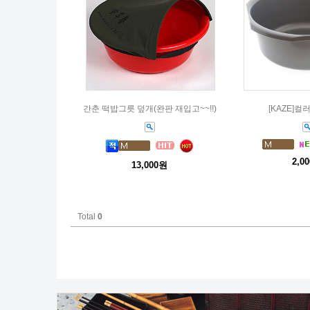
간춘 떡밥그릇 덮개(완판 재입고~~!!)
[KAZE]
2,0
13,000원
Total
0