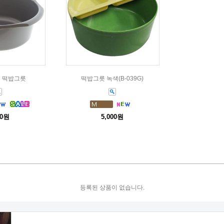
컬러 떡밥그릇
떡밥그릇 녹색(B-039G)
00원
5,000원
등록된 상품이 없습니다.