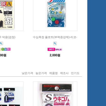
 덕용(검정)
수심측정 플로트(부력증강제)-리코-
800원
2,000원
낮은가격
높은가격
제품명
제조사
인기도