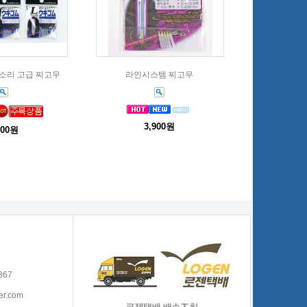
소리 고급 찌고무
라인시스템 찌고무
3,900원
800원
367
er.com