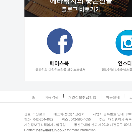
홈
이용약관
개인정보취급방침
이용안내
상호: 피싱로드
대표자(성명) : 정진희
사업자 등록번호 안내 : [308-
전화 : 042-254-4022
팩스 : 042-585-4055
주소 : 대전광역시 중구 
개인정보관리책임자 : 임규형
통신판매업 신고 제2010-대전중구-0042
helf@herain.co.kr
Contact
for more information.