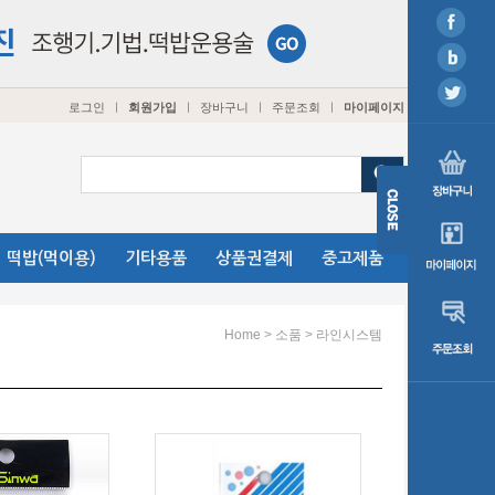
로그인
회원가입
장바구니
주문조회
마이페이지
ㅣ
ㅣ
ㅣ
ㅣ
떡밥(먹이용)
기타용품
상품권결제
중고제품
>
>
Home
소품
라인시스템