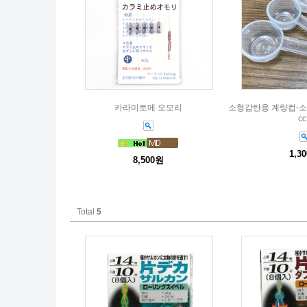
카라미토메 오모리
소형감탄용 계량컵-소형스픈
cc
1,3
8,500원
Total
5