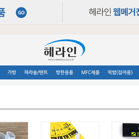
가방
파라솔/텐트
방한용품
MFC제품
떡밥(집어용)