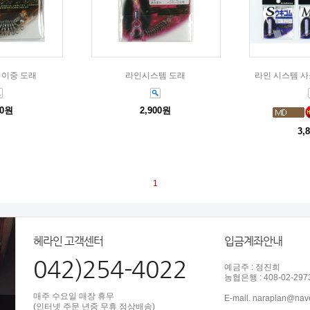
 이중 도래
라인시스템 도래
라인 시스템 사
00원
2,900원
3,
1
헤라인 고객센터
입금계좌안내
042)254-4022
예금주 : 정진희
농협은행 : 408-02-297
매주 수요일 매장 휴무
E-mail. naraplan@nav
(인터넷 주문 년중 무휴 정상배송)