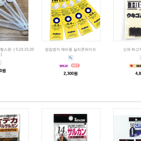
- ( 5,10,15,20
엉킴방지 채비용 실리콘파이프
신와 찌고무
 )
00원
2,300원
4,